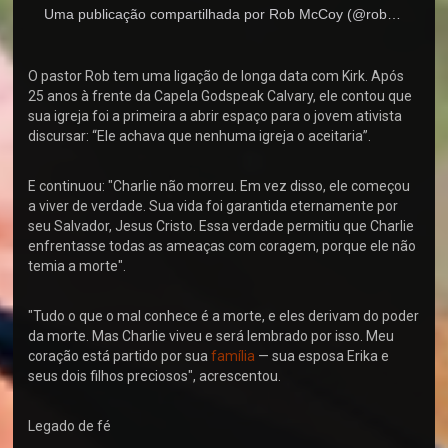
Uma publicação compartilhada por Rob McCoy (@robmccoy.us)
O pastor Rob tem uma ligação de longa data com Kirk. Após
25 anos à frente da Capela Godspeak Calvary, ele contou que
sua igreja foi a primeira a abrir espaço para o jovem ativista
discursar: “Ele achava que nenhuma igreja o aceitaria”.
E continuou: "Charlie não morreu. Em vez disso, ele começou
a viver de verdade. Sua vida foi garantida eternamente por
seu Salvador, Jesus Cristo. Essa verdade permitiu que Charlie
enfrentasse todas as ameaças com coragem, porque ele não
temia a morte".
"Tudo o que o mal conhece é a morte, e eles derivam do poder
da morte. Mas Charlie viveu e será lembrado por isso. Meu
coração está partido por sua
família
— sua esposa Erika e
seus dois filhos preciosos", acrescentou.
Legado de fé