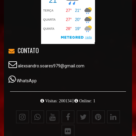
CONTATO
alexsandro.soares979@gmail.com
WhatsApp
|
Visitas: 200134
Online: 1