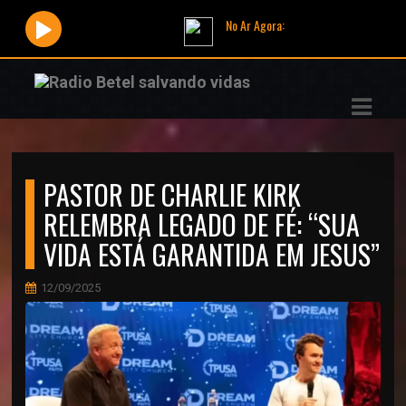
No Ar Agora:
ASTS
IAS
IA
PASTOR DE CHARLIE KIRK
DOS
RELEMBRA LEGADO DE FÉ: “SUA
RAMAÇÃO
VIDA ESTÁ GARANTIDA EM JESUS”
TOS
12/09/2025
E
E
ATO